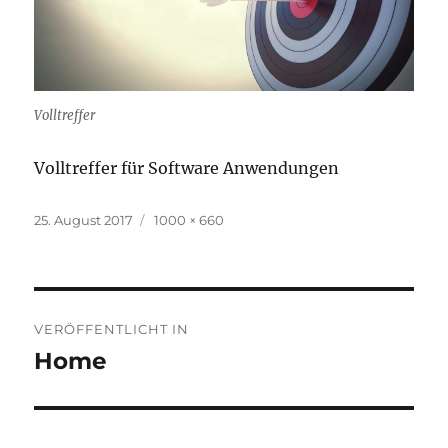
Volltreffer
Volltreffer für Software Anwendungen
Veröffentlicht
Volle
25. August 2017
1000 × 660
am
Größe
Beitragsnavigation
VERÖFFENTLICHT IN
Home