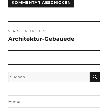
Beitragsnavigation
VERÖFFENTLICHT IN
Architektur-Gebauede
SU
Suche
nach:
Home