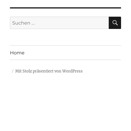
SU
Suche
nach:
Home
Mit Stolz präsentiert von WordPress